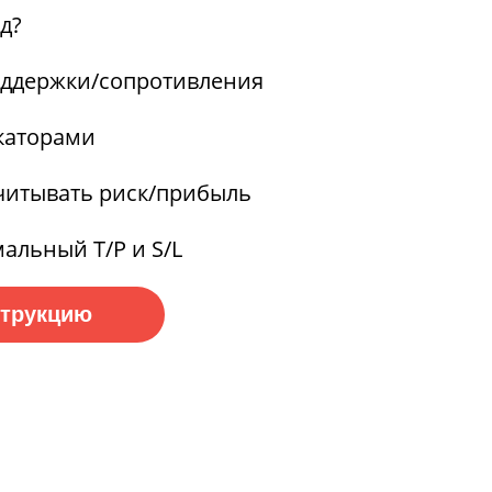
д?
оддержки/сопротивления
икаторами
считывать риск/прибыль
альный T/P и S/L
струкцию